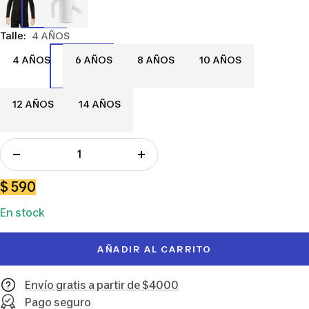
Talle:
4 AÑOS
4
6
8
10
4 AÑOS
6 AÑOS
8 AÑOS
10 AÑOS
AÑOS
AÑOS
AÑOS
AÑOS
12
14
12 AÑOS
14 AÑOS
AÑOS
AÑOS
Decrecer
Aumentar
cantidad
cantidad
Precio
$ 590
de
En stock
venta
AÑADIR AL CARRITO
Envío gratis a partir de $4000
Pago seguro