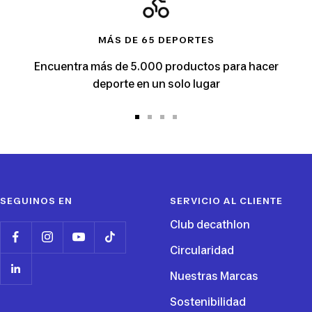
MÁS DE 65 DEPORTES
Encuentra más de 5.000 productos para hacer
deporte en un solo lugar
Ir
Ir
Ir
Ir
a
a
a
a
la
la
la
la
diapositiva
diapositiva
diapositiva
diapositiva
1
2
3
4
SEGUINOS EN
SERVICIO AL CLIENTE
Club decathlon
Circularidad
Nuestras Marcas
Sostenibilidad