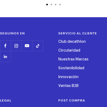
Ir
Ir
Ir
Ir
a
a
a
a
la
la
la
la
diapositiva
diapositiva
diapositiva
diapositiva
1
2
3
4
SEGUINOS EN
SERVICIO AL CLIENTE
Club decathlon
Circularidad
Nuestras Marcas
Sostenibilidad
Innovación
Ventas B2B
LEGAL
POST COMPRA