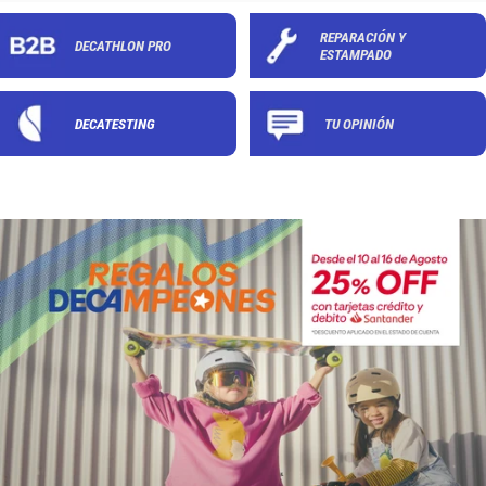
REPARACIÓN Y
DECATHLON PRO
ESTAMPADO
DECATESTING
TU OPINIÓN
Collection
link