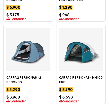
$ 6.900
$ 1.290
$ 5.175
$ 968
CARPA 2 PERSONAS - 2
CARPA 3 PERSONAS - MH100
SECONDS
F&B
$ 5.290
$ 8.790
$ 3.968
$ 6.593