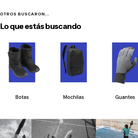
OTROS BUSCARON...
Lo que estás buscando
Botas
Mochilas
Guantes
Botas
Mochilas
Guan