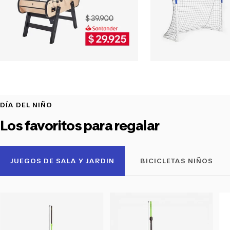
View
Vi
collection
co
DÍA DEL NIÑO
Los favoritos para regalar
JUEGOS DE SALA Y JARDIN
BICICLETAS NIÑOS