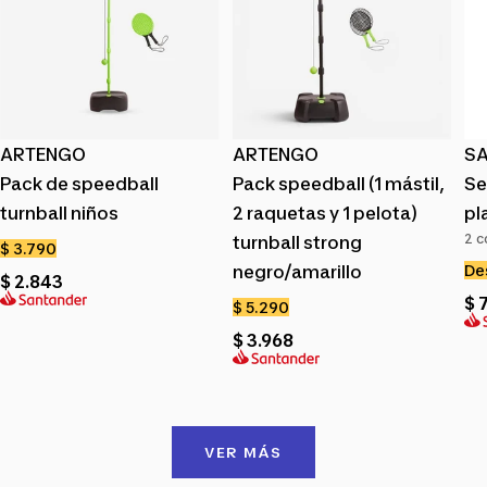
ARTENGO
ARTENGO
S
Pack de speedball
Pack speedball (1 mástil,
Se
turnball niños
2 raquetas y 1 pelota)
pl
2 c
turnball strong
Precio
$ 3.790
Pr
negro/amarillo
De
de
$ 2.843
de
venta
$ 
Precio
$ 5.290
ve
de
$ 3.968
venta
VER MÁS