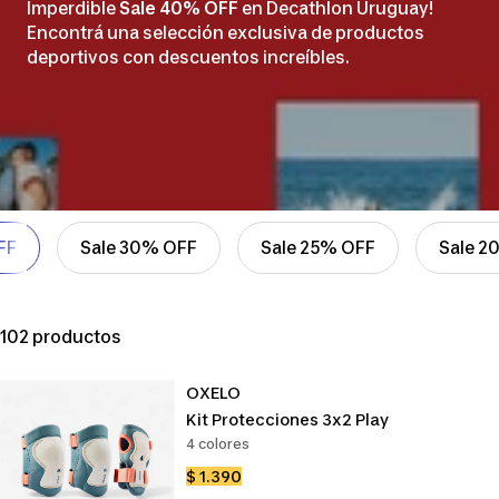
Imperdible
Sale 40% OFF
en Decathlon Uruguay!
Encontrá una selección exclusiva de productos
deportivos con descuentos increíbles.
FF
Sale 30% OFF
Sale 25% OFF
Sale 2
102 productos
OXELO
Kit Protecciones 3x2 Play
4 colores
Precio
$ 1.390