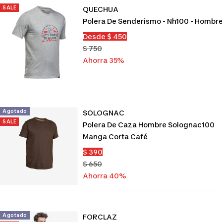
SALE
QUECHUA
Polera De Senderismo - Nh100 - Hombr
Precio
Desde $ 450
de
Precio
$ 750
venta
normal
Ahorra 35%
Agotado
SOLOGNAC
SALE
Polera De Caza Hombre Solognac100
Manga Corta Café
Precio
$ 390
de
Precio
$ 650
venta
normal
Ahorra 40%
Agotado
FORCLAZ