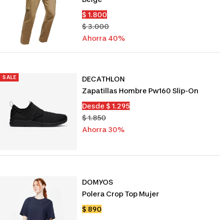
Precio
$ 1.800
de
Precio
$ 3.000
venta
normal
Ahorra 40%
SALE
DECATHLON
Zapatillas Hombre Pw160 Slip-On
Precio
Desde $ 1.295
de
Precio
$ 1.850
venta
normal
Ahorra 30%
DOMYOS
Polera Crop Top Mujer
Precio
$ 890