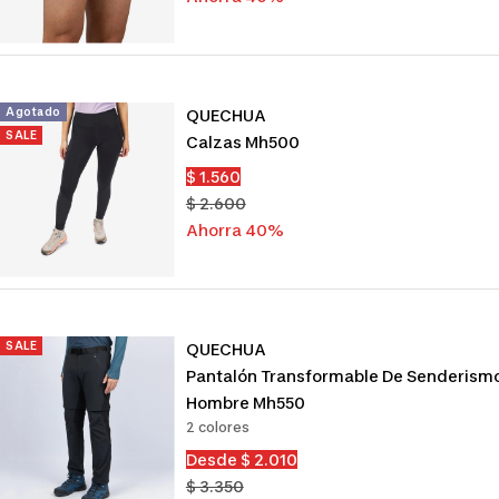
Agotado
QUECHUA
SALE
Calzas Mh500
Precio
$ 1.560
de
Precio
$ 2.600
venta
normal
Ahorra 40%
SALE
QUECHUA
Pantalón Transformable De Senderism
Hombre Mh550
2 colores
Precio
Desde $ 2.010
de
Precio
$ 3.350