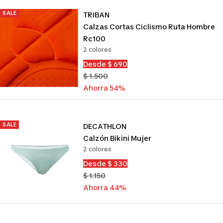
SALE
TRIBAN
Calzas Cortas Ciclismo Ruta Hombre
Rc100
2 colores
Precio
Desde $ 690
de
Precio
$ 1.500
venta
normal
Ahorra 54%
SALE
DECATHLON
Calzón Bikini Mujer
2 colores
Precio
Desde $ 330
de
Precio
$ 1.150
venta
normal
Ahorra 44%