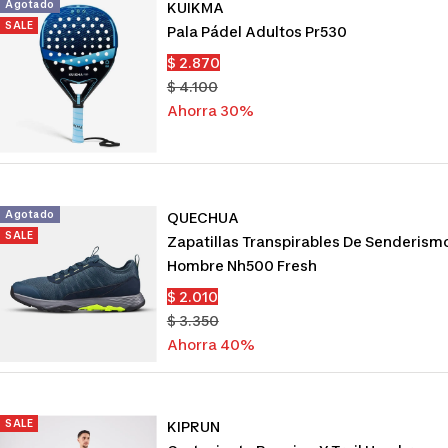
Agotado
KUIKMA
SALE
Pala Pádel Adultos Pr530
Precio
$ 2.870
de
Precio
$ 4.100
venta
normal
Ahorra 30%
Agotado
QUECHUA
SALE
Zapatillas Transpirables De Senderism
Hombre Nh500 Fresh
Precio
$ 2.010
de
Precio
$ 3.350
venta
normal
Ahorra 40%
SALE
KIPRUN