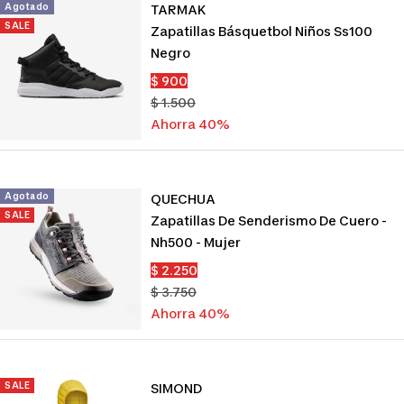
Agotado
TARMAK
SALE
Zapatillas Básquetbol Niños Ss100
Negro
Precio
$ 900
de
Precio
$ 1.500
venta
normal
Ahorra 40%
Agotado
QUECHUA
SALE
Zapatillas De Senderismo De Cuero -
Nh500 - Mujer
Precio
$ 2.250
de
Precio
$ 3.750
venta
normal
Ahorra 40%
SALE
SIMOND