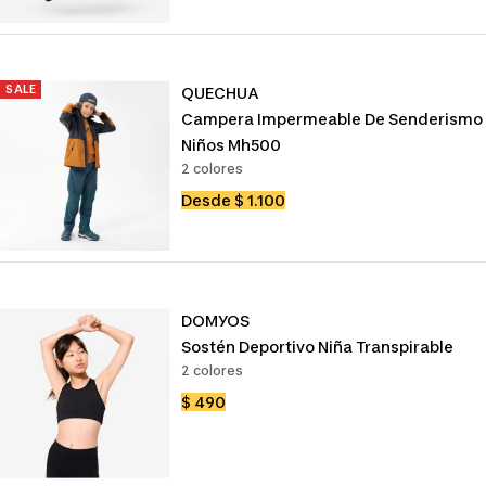
venta
SALE
QUECHUA
Campera Impermeable De Senderismo
Niños Mh500
2 colores
Precio
Desde $ 1.100
de
venta
DOMYOS
Sostén Deportivo Niña Transpirable
2 colores
Precio
$ 490
de
venta