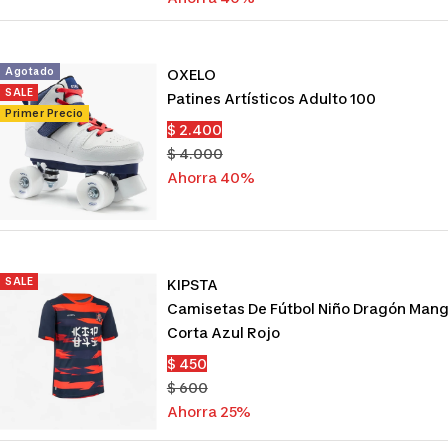
Agotado
OXELO
SALE
Patines Artísticos Adulto 100
Primer Precio
Precio
$ 2.400
de
Precio
$ 4.000
venta
normal
Ahorra 40%
SALE
KIPSTA
Camisetas De Fútbol Niño Dragón Man
Corta Azul Rojo
Precio
$ 450
de
Precio
$ 600
venta
normal
Ahorra 25%