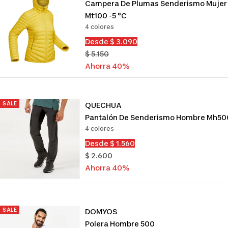
Campera De Plumas Senderismo Mujer
Mt100 -5 °c
4 colores
Precio
Desde $ 3.090
de
Precio
$ 5.150
venta
normal
Ahorra 40%
SALE
QUECHUA
Pantalón De Senderismo Hombre Mh50
4 colores
Precio
Desde $ 1.560
de
Precio
$ 2.600
venta
normal
Ahorra 40%
SALE
DOMYOS
Polera Hombre 500