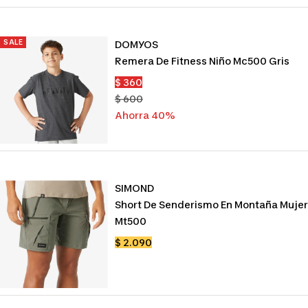
SALE
DOMYOS
Remera De Fitness Niño Mc500 Gris
Precio
$ 360
de
Precio
$ 600
venta
normal
Ahorra 40%
SIMOND
Short De Senderismo En Montaña Mujer
Mt500
Precio
$ 2.090
de
venta