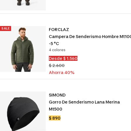
de
venta
SALE
FORCLAZ
Campera De Senderismo Hombre Mt10
-5 °c
4 colores
Precio
Desde $ 1.560
de
Precio
$ 2.600
venta
normal
Ahorra 40%
SIMOND
Gorro De Senderismo Lana Merina
Mt500
Precio
$ 890
de