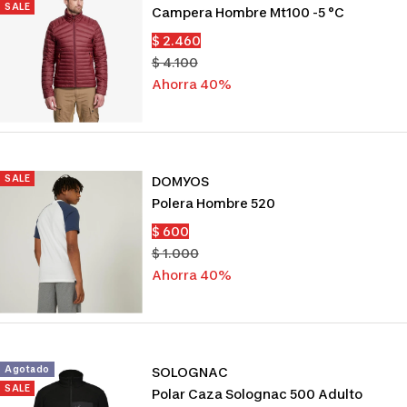
SALE
Campera Hombre Mt100 -5 °c
Precio
$ 2.460
de
Precio
$ 4.100
venta
normal
Ahorra 40%
SALE
DOMYOS
Polera Hombre 520
Precio
$ 600
de
Precio
$ 1.000
venta
normal
Ahorra 40%
Agotado
SOLOGNAC
SALE
Polar Caza Solognac 500 Adulto