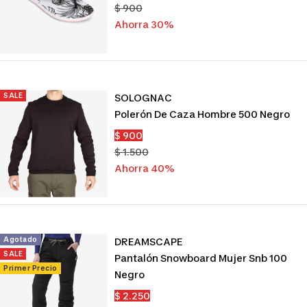
de
Precio
$ 900
venta
normal
Ahorra 30%
SALE
SOLOGNAC
Polerón De Caza Hombre 500 Negro
Precio
$ 900
de
Precio
$ 1.500
venta
normal
Ahorra 40%
Agotado
DREAMSCAPE
SALE
Pantalón Snowboard Mujer Snb 100
Primer Precio
Negro
Precio
$ 2.250