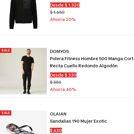
Precio
Desde $ 1.320
de
Precio
$ 1.650
venta
normal
Ahorra 20%
SALE
DOMYOS
Polera Fitness Hombre 500 Manga Cort
Recta Cuello Redondo Algodón
Precio
Desde $ 330
de
Precio
$ 550
venta
normal
Ahorra 40%
SALE
OLAIAN
Sandalias 190 Mujer Exotic
Precio
$ 630