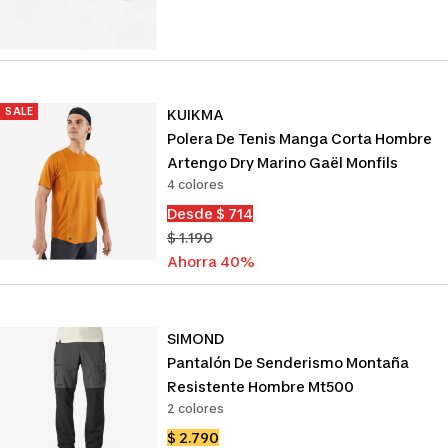
de
venta
SALE
KUIKMA
Polera De Tenis Manga Corta Hombre
Artengo Dry Marino Gaël Monfils
4 colores
Precio
Desde $ 714
de
Precio
$ 1.190
venta
normal
Ahorra 40%
SIMOND
Pantalón De Senderismo Montaña
Resistente Hombre Mt500
2 colores
Precio
$ 2.790