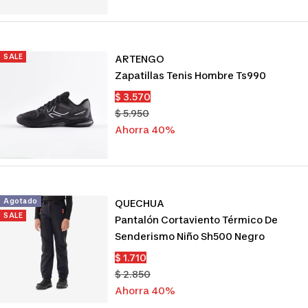
SALE
ARTENGO
Zapatillas Tenis Hombre Ts990
Precio
$ 3.570
de
Precio
$ 5.950
venta
normal
Ahorra 40%
Agotado
QUECHUA
SALE
Pantalón Cortaviento Térmico De
Senderismo Niño Sh500 Negro
Precio
$ 1.710
de
Precio
$ 2.850
venta
normal
Ahorra 40%