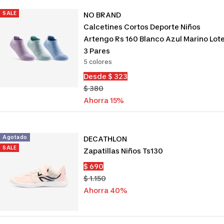
SALE
NO BRAND
Calcetines Cortos Deporte Niños
Artengo Rs 160 Blanco Azul Marino Lot
3 Pares
5 colores
Precio
Desde $ 323
de
Precio
$ 380
venta
normal
Ahorra 15%
Agotado
DECATHLON
SALE
Zapatillas Niños Ts130
Precio
$ 690
de
Precio
$ 1.150
venta
normal
Ahorra 40%