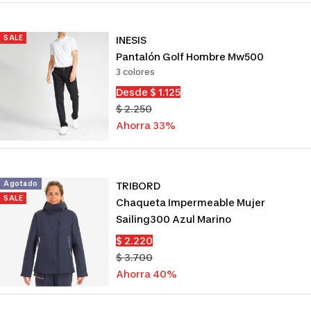
SALE
INESIS
Pantalón Golf Hombre Mw500
3 colores
Precio
Desde $ 1.125
de
Precio
$ 2.250
venta
normal
Ahorra 33%
Agotado
TRIBORD
SALE
Chaqueta Impermeable Mujer
Sailing300 Azul Marino
Precio
$ 2.220
de
Precio
$ 3.700
venta
normal
Ahorra 40%