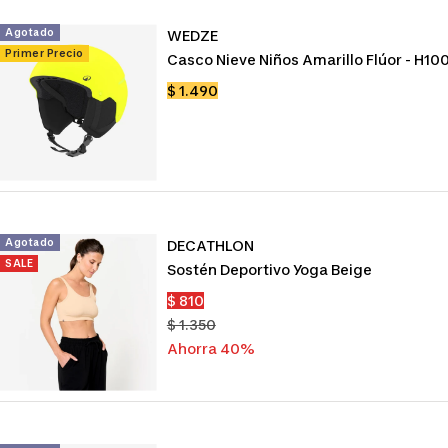
Agotado
WEDZE
Primer Precio
Casco Nieve Niños Amarillo Flúor - H10
Precio
$ 1.490
de
venta
Agotado
DECATHLON
SALE
Sostén Deportivo Yoga Beige
Precio
$ 810
de
Precio
$ 1.350
venta
normal
Ahorra 40%