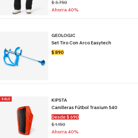
de
Precio
$ 3.750
venta
normal
Ahorra 40%
GEOLOGIC
Set Tiro Con Arco Easytech
Precio
$ 890
de
venta
SALE
KIPSTA
Canilleras Fútbol Traxium 540
Precio
Desde $ 690
de
Precio
$ 1.150
venta
normal
Ahorra 40%