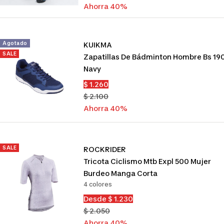
venta
normal
Ahorra 40%
Agotado
KUIKMA
SALE
Zapatillas De Bádminton Hombre Bs 19
Navy
Precio
$ 1.260
de
Precio
$ 2.100
venta
normal
Ahorra 40%
SALE
ROCKRIDER
Tricota Ciclismo Mtb Expl 500 Mujer
Burdeo Manga Corta
4 colores
Precio
Desde $ 1.230
de
Precio
$ 2.050
venta
normal
Ahorra 40%