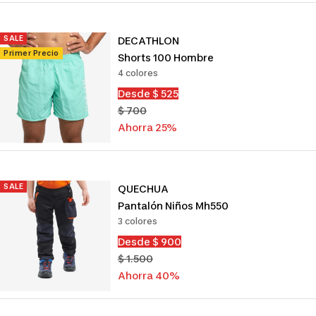
SALE
DECATHLON
Primer Precio
Shorts 100 Hombre
4 colores
Precio
Desde $ 525
de
Precio
$ 700
venta
normal
Ahorra 25%
SALE
QUECHUA
Pantalón Niños Mh550
3 colores
Precio
Desde $ 900
de
Precio
$ 1.500
venta
normal
Ahorra 40%