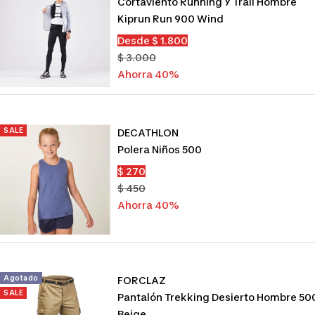
Cortaviento Running Y Trail Hombre
Kiprun Run 900 Wind
Precio
Desde $ 1.800
de
Precio
$ 3.000
venta
normal
Ahorra 40%
SALE
DECATHLON
Polera Niños 500
Precio
$ 270
de
Precio
$ 450
venta
normal
Ahorra 40%
Agotado
FORCLAZ
SALE
Pantalón Trekking Desierto Hombre 50
Beige