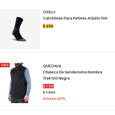
OXELO
Calcetines Para Patines Adulto 100
Precio
$ 490
de
venta
SALE
QUECHUA
Chaleco De Senderismo Hombre
Trek100 Negro
Precio
$ 1.110
de
Precio
$ 1.850
venta
normal
Ahorra 40%