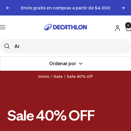
Saltar
Envío gratis en compras a partir de $4.000
Anterior
Sigu
al
contenido
Decathlon
0
Uruguay
Navigación
Ordenar por
Inicio
Sale
Sale 40% off
Sale 40% OFF