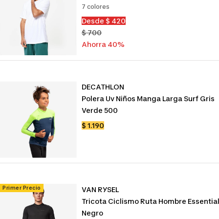
7 colores
Precio
Desde $ 420
de
Precio
$ 700
venta
normal
Ahorra 40%
DECATHLON
Polera Uv Niños Manga Larga Surf Gris
Verde 500
Precio
$ 1.190
de
venta
Primer Precio
VAN RYSEL
Tricota Ciclismo Ruta Hombre Essentia
Negro