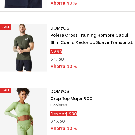
venta
normal
Ahorra 40%
SALE
DOMYOS
Polera Cross Training Hombre Caqui
Slim Cuello Redondo Suave Transpirab
Precio
$ 690
de
Precio
$ 1.150
venta
normal
Ahorra 40%
SALE
DOMYOS
Crop Top Mujer 900
3 colores
Precio
Desde $ 990
de
Precio
$ 1.650
venta
normal
Ahorra 40%