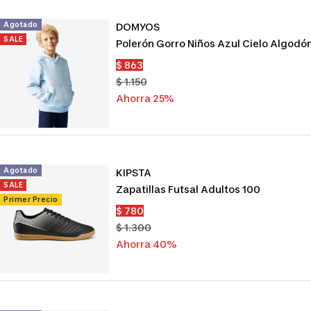
Agotado
DOMYOS
SALE
Polerón Gorro Niños Azul Cielo Algodó
Precio
$ 863
de
Precio
$ 1.150
venta
normal
Ahorra 25%
Agotado
KIPSTA
SALE
Zapatillas Futsal Adultos 100
Primer Precio
Precio
$ 780
de
Precio
$ 1.300
venta
normal
Ahorra 40%