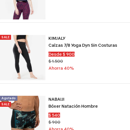
de
venta
SALE
KIMJALY
Calzas 7/8 Yoga Dyn Sin Costuras
Precio
Desde $ 900
de
Precio
$ 1.500
venta
normal
Ahorra 40%
Agotado
NABAIJI
SALE
Bóxer Natación Hombre
Precio
$ 540
de
Precio
$ 900
venta
normal
Ahorra 40%