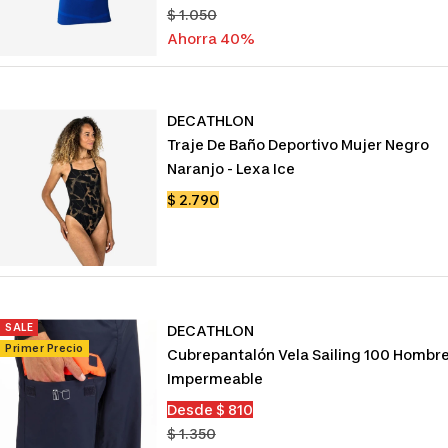
de
Precio
$ 1.050
venta
normal
Ahorra 40%
DECATHLON
Traje De Baño Deportivo Mujer Negro
Naranjo - Lexa Ice
Precio
$ 2.790
de
venta
SALE
DECATHLON
Primer Precio
Cubrepantalón Vela Sailing 100 Hombr
Impermeable
Precio
Desde $ 810
de
Precio
$ 1.350