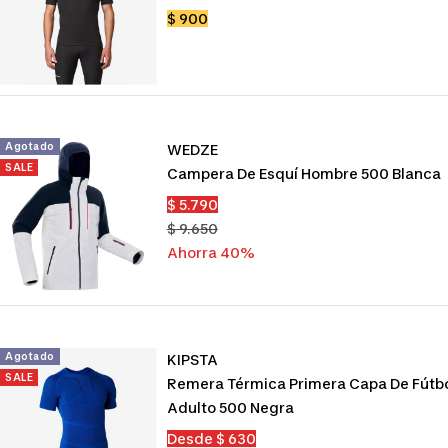
Precio
$ 900
de
venta
Agotado
WEDZE
SALE
Campera De Esquí Hombre 500 Blanca
Precio
$ 5.790
de
Precio
$ 9.650
venta
normal
Ahorra 40%
Agotado
KIPSTA
SALE
Remera Térmica Primera Capa De Fútb
Adulto 500 Negra
Precio
Desde $ 630