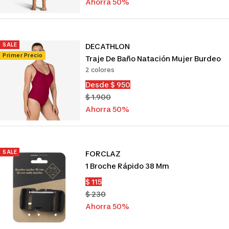
venta
normal
Ahorra 50%
SALE
DECATHLON
Primer Precio
Traje De Baño Natación Mujer Burdeo
2 colores
Precio
Desde $ 950
de
Precio
$ 1.900
venta
normal
Ahorra 50%
SALE
FORCLAZ
1 Broche Rápido 38 Mm
Precio
$ 115
de
Precio
$ 230
venta
normal
Ahorra 50%