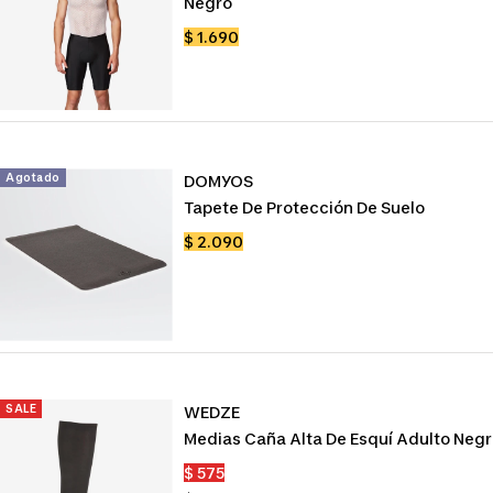
Negro
Precio
$ 1.690
de
venta
Agotado
DOMYOS
Tapete De Protección De Suelo
Precio
$ 2.090
de
venta
SALE
WEDZE
Medias Caña Alta De Esquí Adulto Neg
Precio
$ 575