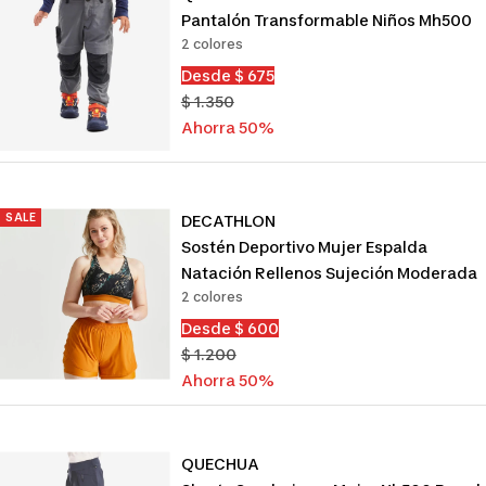
Pantalón Transformable Niños Mh500
2 colores
Precio
Desde $ 675
de
Precio
$ 1.350
venta
normal
Ahorra 50%
SALE
DECATHLON
Sostén Deportivo Mujer Espalda
Natación Rellenos Sujeción Moderada
2 colores
Precio
Desde $ 600
de
Precio
$ 1.200
venta
normal
Ahorra 50%
QUECHUA