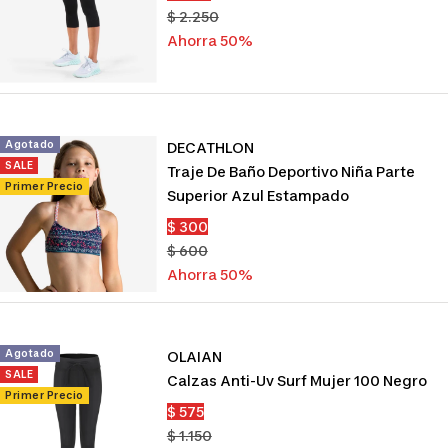
de
Precio
$ 2.250
venta
normal
Ahorra 50%
Agotado
DECATHLON
SALE
Traje De Baño Deportivo Niña Parte
Primer Precio
Superior Azul Estampado
Precio
$ 300
de
Precio
$ 600
venta
normal
Ahorra 50%
Agotado
OLAIAN
SALE
Calzas Anti-Uv Surf Mujer 100 Negro
Primer Precio
Precio
$ 575
de
Precio
$ 1.150