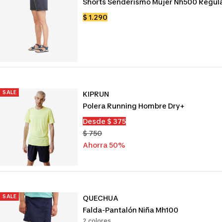
Shorts Senderismo Mujer Nh500 Regul
Precio
$ 1.290
de
venta
SALE
KIPRUN
Polera Running Hombre Dry+
Precio
Desde $ 375
de
Precio
$ 750
venta
normal
Ahorra 50%
SALE
QUECHUA
Falda-Pantalón Niña Mh100
2 colores