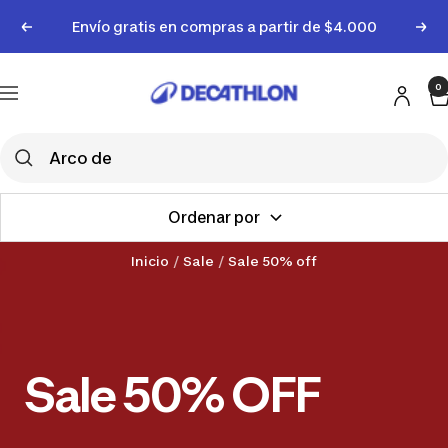
Saltar
Envío gratis en compras a partir de $4.000
Anterior
Sigu
al
contenido
Decathlon
0
Uruguay
Navigación
Ordenar por
Inicio
Sale
Sale 50% off
Sale 50% OFF