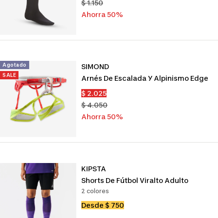
de
Precio
$ 1.150
venta
normal
Ahorra 50%
Agotado
SIMOND
SALE
Arnés De Escalada Y Alpinismo Edge
Precio
$ 2.025
de
Precio
$ 4.050
venta
normal
Ahorra 50%
KIPSTA
Shorts De Fútbol Viralto Adulto
2 colores
Precio
Desde $ 750
de