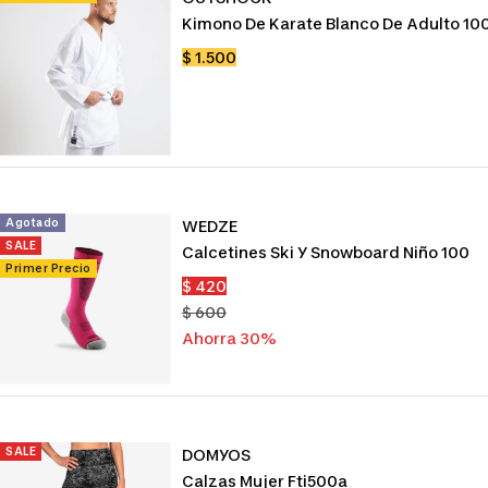
Kimono De Karate Blanco De Adulto 10
Precio
$ 1.500
de
venta
Agotado
WEDZE
SALE
Calcetines Ski Y Snowboard Niño 100
Primer Precio
Precio
$ 420
de
Precio
$ 600
venta
normal
Ahorra 30%
SALE
DOMYOS
Calzas Mujer Fti500a