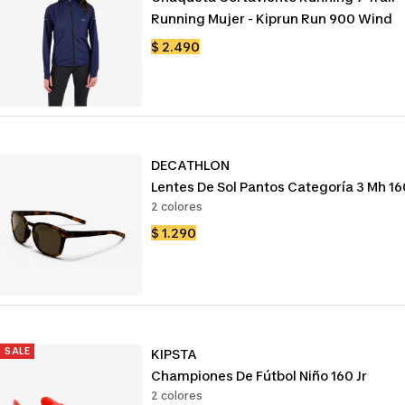
Running Mujer - Kiprun Run 900 Wind
Precio
$ 2.490
de
venta
DECATHLON
Lentes De Sol Pantos Categoría 3 Mh 16
2 colores
Precio
$ 1.290
de
venta
SALE
KIPSTA
Championes De Fútbol Niño 160 Jr
2 colores