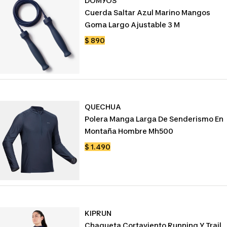
DOMYOS
Cuerda Saltar Azul Marino Mangos
Goma Largo Ajustable 3 M
Precio
$ 890
de
venta
QUECHUA
Polera Manga Larga De Senderismo En
Montaña Hombre Mh500
Precio
$ 1.490
de
venta
KIPRUN
Chaqueta Cortaviento Running Y Trail