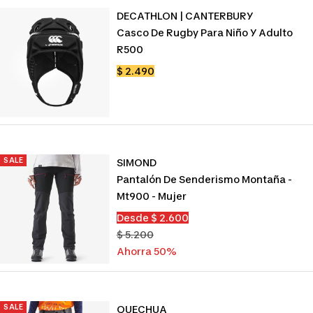
DECATHLON | CANTERBURY
Casco De Rugby Para Niño Y Adulto
R500
Precio
$ 2.490
de
venta
SALE
SIMOND
Pantalón De Senderismo Montaña -
Mt900 - Mujer
Precio
Desde $ 2.600
de
Precio
$ 5.200
venta
normal
Ahorra 50%
SALE
QUECHUA