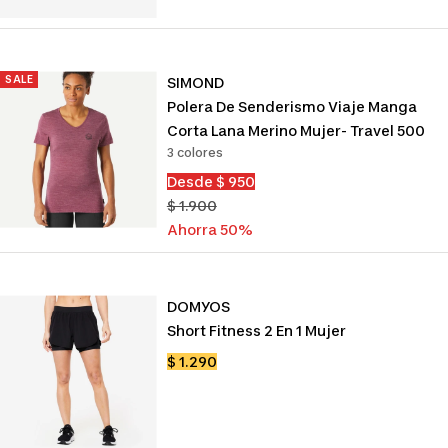
SALE
SIMOND
Polera De Senderismo Viaje Manga
Corta Lana Merino Mujer- Travel 500
3 colores
Precio
Desde $ 950
de
Precio
$ 1.900
venta
normal
Ahorra 50%
DOMYOS
Short Fitness 2 En 1 Mujer
Precio
$ 1.290
de
venta