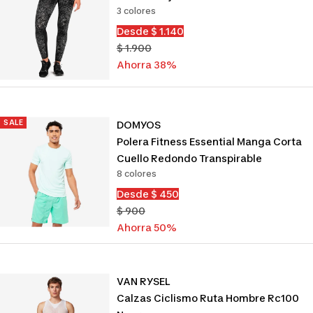
3 colores
Precio
Desde $ 1.140
de
Precio
$ 1.900
venta
normal
Ahorra 38%
SALE
DOMYOS
Polera Fitness Essential Manga Corta
Cuello Redondo Transpirable
8 colores
Precio
Desde $ 450
de
Precio
$ 900
venta
normal
Ahorra 50%
VAN RYSEL
Calzas Ciclismo Ruta Hombre Rc100