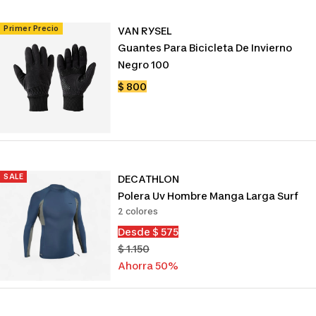
Primer Precio
VAN RYSEL
Guantes Para Bicicleta De Invierno
Negro 100
Precio
$ 800
de
venta
SALE
DECATHLON
Polera Uv Hombre Manga Larga Surf
2 colores
Precio
Desde $ 575
de
Precio
$ 1.150
venta
normal
Ahorra 50%