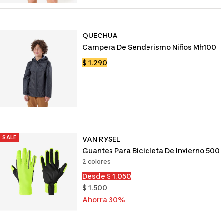
venta
QUECHUA
Campera De Senderismo Niños Mh100
Precio
$ 1.290
de
venta
SALE
VAN RYSEL
Guantes Para Bicicleta De Invierno 500
2 colores
Precio
Desde $ 1.050
de
Precio
$ 1.500
venta
normal
Ahorra 30%