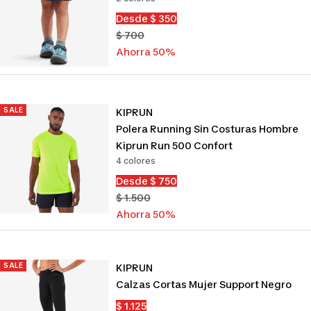
Precio
Desde $ 350
de
Precio
$ 700
venta
normal
Ahorra 50%
SALE
KIPRUN
Polera Running Sin Costuras Hombre
Kiprun Run 500 Confort
4 colores
Precio
Desde $ 750
de
Precio
$ 1.500
venta
normal
Ahorra 50%
SALE
KIPRUN
Calzas Cortas Mujer Support Negro
Precio
$ 1.125