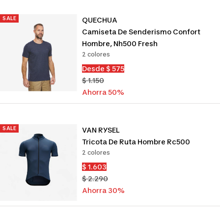
SALE
QUECHUA
Camiseta De Senderismo Confort
Hombre, Nh500 Fresh
2 colores
Precio
Desde $ 575
de
Precio
$ 1.150
venta
normal
Ahorra 50%
SALE
VAN RYSEL
Tricota De Ruta Hombre Rc500
2 colores
Precio
$ 1.603
de
Precio
$ 2.290
venta
normal
Ahorra 30%