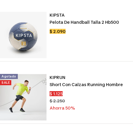
KIPSTA
Pelota De Handball Talla 2 Hb500
Precio
$ 2.090
de
venta
Agotado
KIPRUN
SALE
Short Con Calzas Running Hombre
Precio
$ 1.125
de
Precio
$ 2.250
venta
normal
Ahorra 50%