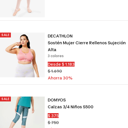
venta
SALE
DECATHLON
Sostén Mujer Cierre Rellenos Sujeción
Alta
3 colores
Precio
Desde $ 1.183
de
Precio
$ 1.690
venta
normal
Ahorra 30%
SALE
DOMYOS
Calzas 3/4 Niños S500
Precio
$ 375
de
Precio
$ 750