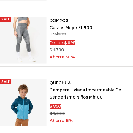
SALE
DOMYOS
Calzas Mujer Fti900
3 colores
Precio
Desde $ 895
de
Precio
$ 1.790
venta
normal
Ahorra 50%
SALE
QUECHUA
Campera Liviana Impermeable De
Senderismo Niños Mh100
Precio
$ 850
de
Precio
$ 1.000
venta
normal
Ahorra 15%