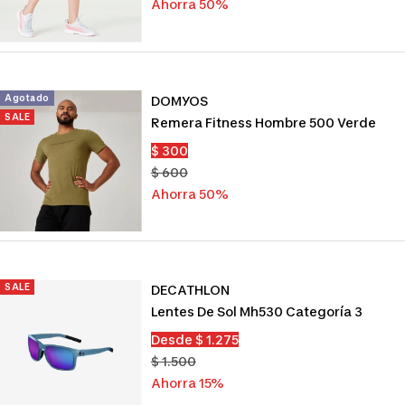
venta
normal
Ahorra 50%
Agotado
DOMYOS
SALE
Remera Fitness Hombre 500 Verde
Precio
$ 300
de
Precio
$ 600
venta
normal
Ahorra 50%
SALE
DECATHLON
Lentes De Sol Mh530 Categoría 3
Precio
Desde $ 1.275
de
Precio
$ 1.500
venta
normal
Ahorra 15%