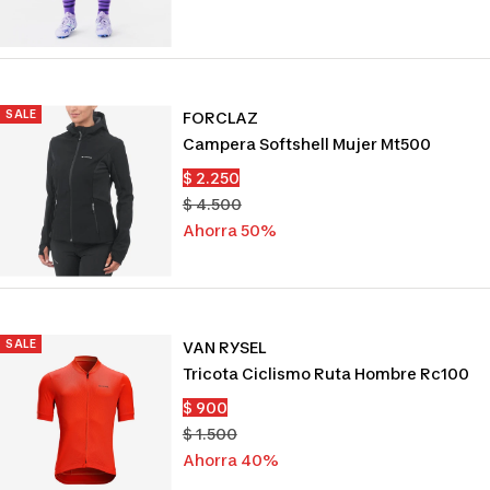
venta
SALE
FORCLAZ
Campera Softshell Mujer Mt500
Precio
$ 2.250
de
Precio
$ 4.500
venta
normal
Ahorra 50%
SALE
VAN RYSEL
Tricota Ciclismo Ruta Hombre Rc100
Precio
$ 900
de
Precio
$ 1.500
venta
normal
Ahorra 40%