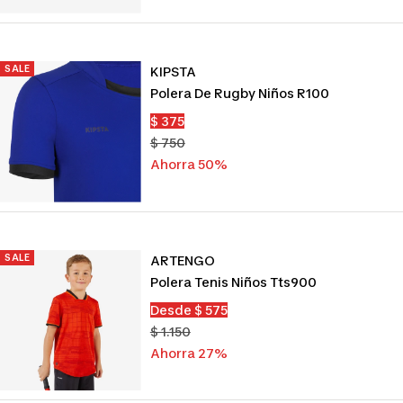
SALE
KIPSTA
Polera De Rugby Niños R100
Precio
$ 375
de
Precio
$ 750
venta
normal
Ahorra 50%
SALE
ARTENGO
Polera Tenis Niños Tts900
Precio
Desde $ 575
de
Precio
$ 1.150
venta
normal
Ahorra 27%