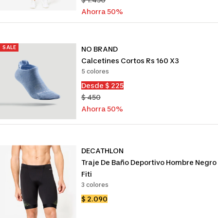
venta
normal
Ahorra 50%
SALE
NO BRAND
Calcetines Cortos Rs 160 X3
5 colores
Precio
Desde $ 225
de
Precio
$ 450
venta
normal
Ahorra 50%
DECATHLON
Traje De Baño Deportivo Hombre Negro 
Fiti
3 colores
Precio
$ 2.090
de