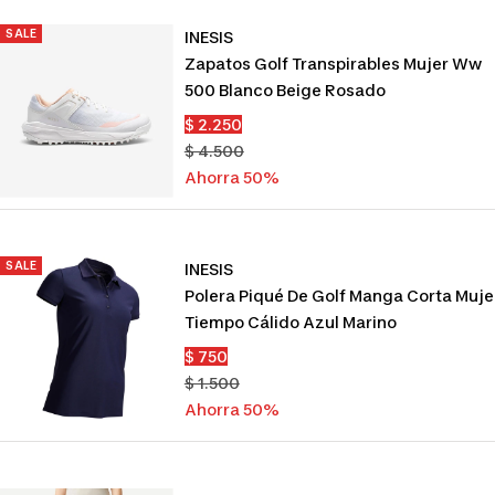
SALE
INESIS
Zapatos Golf Transpirables Mujer Ww
500 Blanco Beige Rosado
Precio
$ 2.250
de
Precio
$ 4.500
venta
normal
Ahorra 50%
SALE
INESIS
Polera Piqué De Golf Manga Corta Muje
Tiempo Cálido Azul Marino
Precio
$ 750
de
Precio
$ 1.500
venta
normal
Ahorra 50%