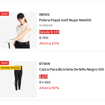
SALE
INESIS
Polera Piqué Golf Mujer Mw500
4 colores
Precio
Desde $ 375
de
Precio
$ 750
venta
normal
Ahorra 23%
SALE
BTWIN
Primer Precio
Calza Para Bicicleta De Niño Negro 100
Precio
$ 675
de
Precio
$ 1.350
venta
normal
Ahorra 50%