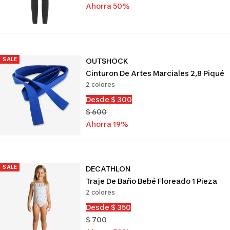
venta
normal
Ahorra 50%
SALE
OUTSHOCK
Cinturon De Artes Marciales 2,8 Piqué
2 colores
Precio
Desde $ 300
de
Precio
$ 600
venta
normal
Ahorra 19%
SALE
DECATHLON
Traje De Baño Bebé Floreado 1 Pieza
2 colores
Precio
Desde $ 350
de
Precio
$ 700