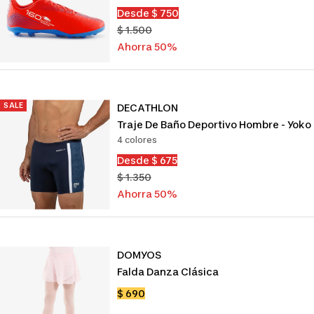
Precio
Desde $ 750
de
Precio
$ 1.500
venta
normal
Ahorra 50%
SALE
DECATHLON
Traje De Baño Deportivo Hombre - Yoko
4 colores
Precio
Desde $ 675
de
Precio
$ 1.350
venta
normal
Ahorra 50%
DOMYOS
Falda Danza Clásica
Precio
$ 690
de