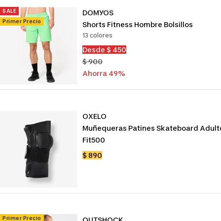
SALE
DOMYOS
Primer Precio
Shorts Fitness Hombre Bolsillos
13 colores
Precio
Desde $ 450
de
Precio
$ 900
venta
normal
Ahorra 49%
OXELO
Muñequeras Patines Skateboard Adult
Fit500
Precio
$ 890
de
venta
Primer Precio
OUTSHOCK