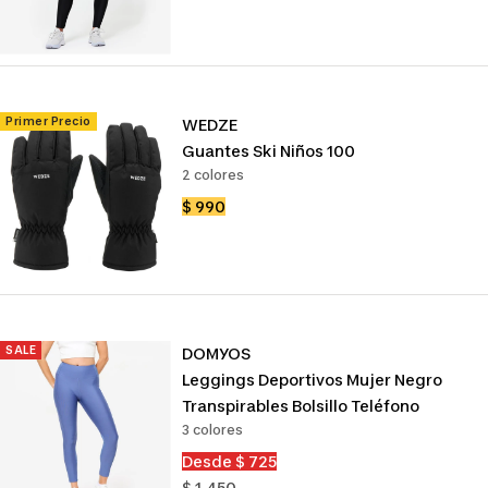
de
venta
Primer Precio
WEDZE
Guantes Ski Niños 100
2 colores
Precio
$ 990
de
venta
SALE
DOMYOS
Leggings Deportivos Mujer Negro
Transpirables Bolsillo Teléfono
3 colores
Precio
Desde $ 725
de
Precio
$ 1.450