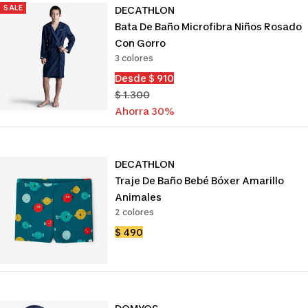
SALE
DECATHLON
Bata De Baño Microfibra Niños Rosado
Con Gorro
3 colores
Precio
Desde $ 910
de
Precio
$ 1.300
venta
normal
Ahorra 30%
DECATHLON
Traje De Baño Bebé Bóxer Amarillo
Animales
2 colores
Precio
$ 490
de
venta