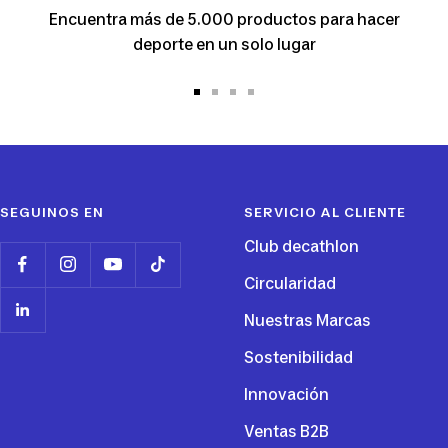
Encuentra más de 5.000 productos para hacer
deporte en un solo lugar
Ir
Ir
Ir
Ir
a
a
a
a
la
la
la
la
diapositiva
diapositiva
diapositiva
diapositiva
1
2
3
4
SEGUINOS EN
SERVICIO AL CLIENTE
Club decathlon
Circularidad
Nuestras Marcas
Sostenibilidad
Innovación
Ventas B2B