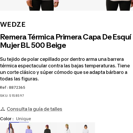
WEDZE
Remera Térmica Primera Capa De Esquí
Mujer BL 500 Beige
Su tejido de polar cepillado por dentro arma una barrera
térmica espectacular contra las bajas temperaturas. Tiene
un corte clásico y súper cómodo que se adapta bárbaro a
todas las figuras.
Ref : 8872365
SKU:
5158597
Consulta la guía de talles
Color :
Unique
8872365
8808788
8759463
8872367
8759464