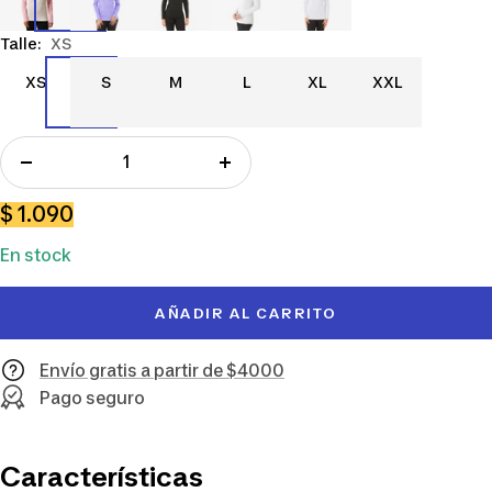
Talle:
XS
XS
S
M
L
XL
XXL
XS
S
M
L
XL
XXL
Decrecer
Aumentar
cantidad
cantidad
Precio
$ 1.090
de
En stock
venta
AÑADIR AL CARRITO
Envío gratis a partir de $4000
Pago seguro
Características