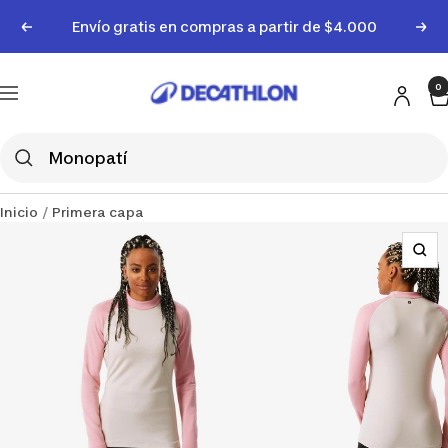
Saltar
Envío gratis en compras a partir de $4.000
Anterior
Sigu
al
contenido
Decathlon
0
Uruguay
Navigación
Inicio
Primera capa
Zo