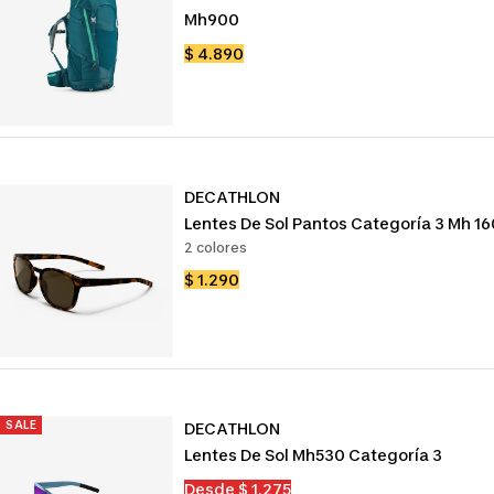
Mh900
Precio
$ 4.890
de
venta
DECATHLON
Lentes De Sol Pantos Categoría 3 Mh 16
2 colores
Precio
$ 1.290
de
venta
SALE
DECATHLON
Lentes De Sol Mh530 Categoría 3
Precio
Desde $ 1.275