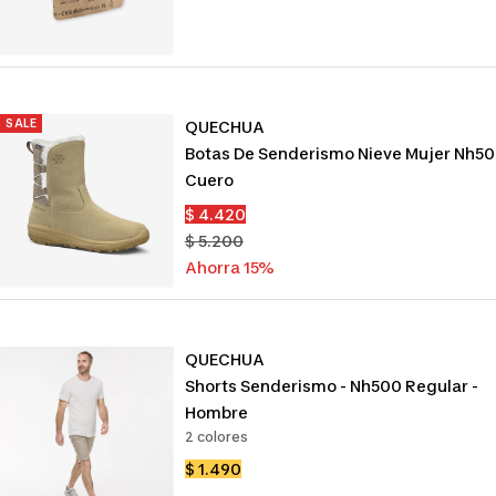
venta
SALE
QUECHUA
Botas De Senderismo Nieve Mujer Nh5
Cuero
Precio
$ 4.420
de
Precio
$ 5.200
venta
normal
Ahorra 15%
QUECHUA
Shorts Senderismo - Nh500 Regular -
Hombre
2 colores
Precio
$ 1.490
de