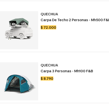
QUECHUA
Carpa De Techo 2 Personas - Mh500 F&
Precio
$ 72.000
de
venta
QUECHUA
Carpa 3 Personas - Mh100 F&b
Precio
$ 8.790
de
venta