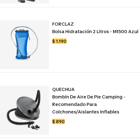
venta
FORCLAZ
Bolsa Hidratación 2 Litros - Mt500 Azul
Precio
$ 1.190
de
venta
QUECHUA
Bombín De Aire De Pie Camping -
Recomendado Para
Colchones/aislantes Inflables
Precio
$ 890
de
venta