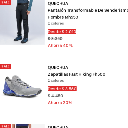
SALE
QUECHUA
Pantalón Transformable De Senderism
Hombre Mh550
2 colores
Precio
Desde $ 2.010
de
Precio
$ 3.350
venta
normal
Ahorra 40%
SALE
QUECHUA
Zapatillas Fast Hiking Fh500
2 colores
Precio
Desde $ 3.560
de
Precio
$ 4.450
venta
normal
Ahorra 20%
SALE
QUECHUA