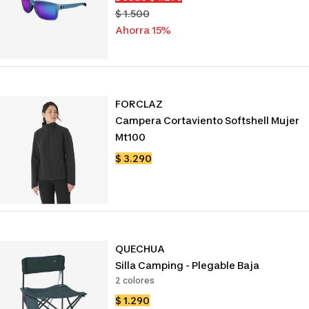
de
Precio
$ 1.500
venta
normal
Ahorra 15%
FORCLAZ
Campera Cortaviento Softshell Mujer
Mt100
Precio
$ 3.290
de
venta
QUECHUA
Silla Camping - Plegable Baja
2 colores
Precio
$ 1.290