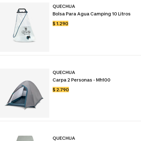
QUECHUA
Bolsa Para Agua Camping 10 Litros
Precio
$ 1.290
de
venta
QUECHUA
Carpa 2 Personas - Mh100
Precio
$ 2.790
de
venta
QUECHUA