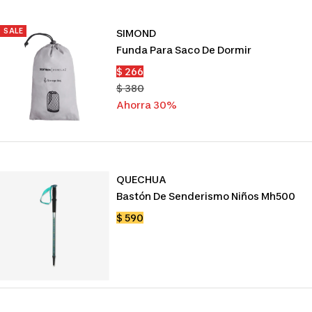
SALE
SIMOND
Funda Para Saco De Dormir
Precio
$ 266
de
Precio
$ 380
venta
normal
Ahorra 30%
QUECHUA
Bastón De Senderismo Niños Mh500
Precio
$ 590
de
venta