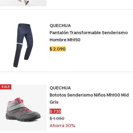
venta
QUECHUA
Pantalón Transformable Senderismo
Hombre Mh150
Precio
$ 2.090
de
venta
SALE
QUECHUA
Bototos Senderismo Niños Mh100 Mid
Gris
Precio
$ 735
de
Precio
$ 1.050
venta
normal
Ahorra 30%