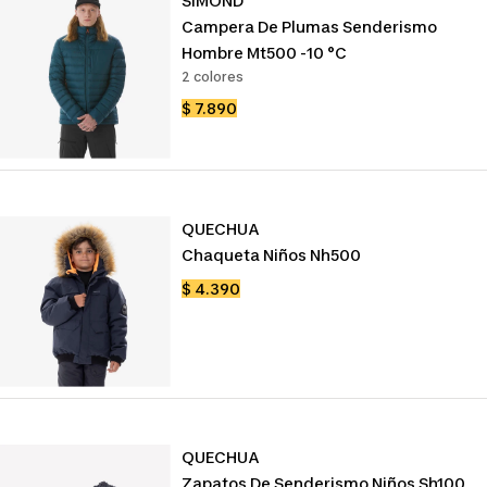
SIMOND
Campera De Plumas Senderismo
Hombre Mt500 -10 °c
2 colores
Precio
$ 7.890
de
venta
QUECHUA
Chaqueta Niños Nh500
Precio
$ 4.390
de
venta
QUECHUA
Zapatos De Senderismo Niños Sh100