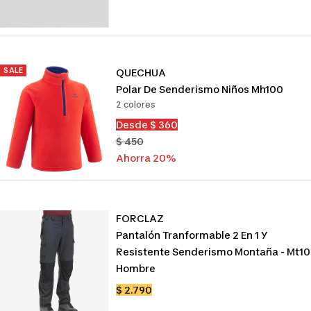
venta
SALE
QUECHUA
Polar De Senderismo Niños Mh100
2 colores
Precio
Desde $ 360
de
Precio
$ 450
venta
normal
Ahorra 20%
FORCLAZ
Pantalón Tranformable 2 En 1 Y
Resistente Senderismo Montaña - Mt1
Hombre
Precio
$ 2.790
de