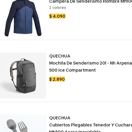
Campera De Senderismo Hombre Mh10
2 colores
Precio
$ 4.090
de
venta
QUECHUA
Mochila De Senderismo 20l - Nh Arpen
500 Ice Compartment
Precio
$ 2.890
de
venta
QUECHUA
Cubiertos Plegables Tenedor Y Cuchar
Mh500 Acero Inoxidable