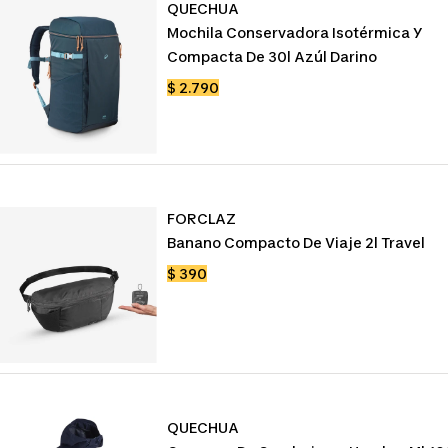
QUECHUA
Mochila Conservadora Isotérmica Y
Compacta De 30l Azúl Darino
Precio
$ 2.790
de
venta
FORCLAZ
Banano Compacto De Viaje 2l Travel
Precio
$ 390
de
venta
QUECHUA