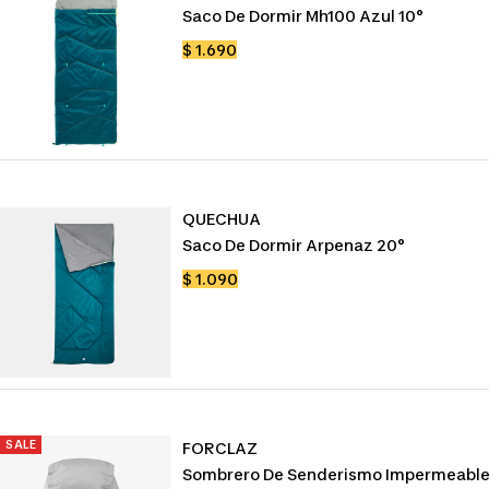
Saco De Dormir Mh100 Azul 10°
Precio
$ 1.690
de
venta
QUECHUA
Saco De Dormir Arpenaz 20°
Precio
$ 1.090
de
venta
SALE
FORCLAZ
Sombrero De Senderismo Impermeabl