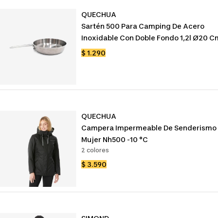
QUECHUA
Sartén 500 Para Camping De Acero
Inoxidable Con Doble Fondo 1,2l Ø20 C
Precio
$ 1.290
de
venta
QUECHUA
Campera Impermeable De Senderismo
Mujer Nh500 -10 °c
2 colores
Precio
$ 3.590
de
venta