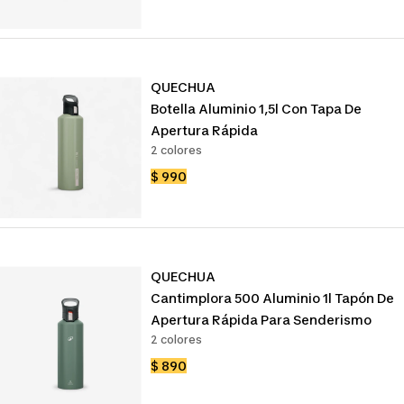
venta
QUECHUA
Botella Aluminio 1,5l Con Tapa De
Apertura Rápida
2 colores
Precio
$ 990
de
venta
QUECHUA
Cantimplora 500 Aluminio 1l Tapón De
Apertura Rápida Para Senderismo
2 colores
Precio
$ 890
de