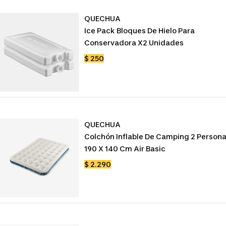
QUECHUA
Ice Pack Bloques De Hielo Para
Conservadora X2 Unidades
Precio
$ 250
de
venta
QUECHUA
Colchón Inflable De Camping 2 Person
190 X 140 Cm Air Basic
Precio
$ 2.290
de
venta