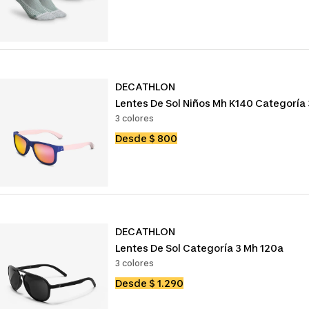
de
venta
DECATHLON
Lentes De Sol Niños Mh K140 Categoría 
3 colores
Precio
Desde $ 800
de
venta
DECATHLON
Lentes De Sol Categoría 3 Mh 120a
3 colores
Precio
Desde $ 1.290
de