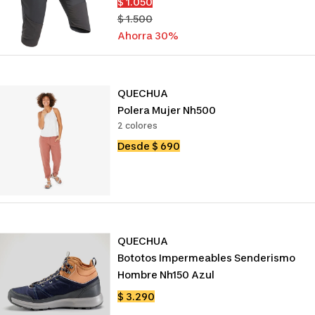
Precio
$ 1.050
de
Precio
$ 1.500
venta
normal
Ahorra 30%
QUECHUA
Polera Mujer Nh500
2 colores
Precio
Desde $ 690
de
venta
QUECHUA
Bototos Impermeables Senderismo
Hombre Nh150 Azul
Precio
$ 3.290
de