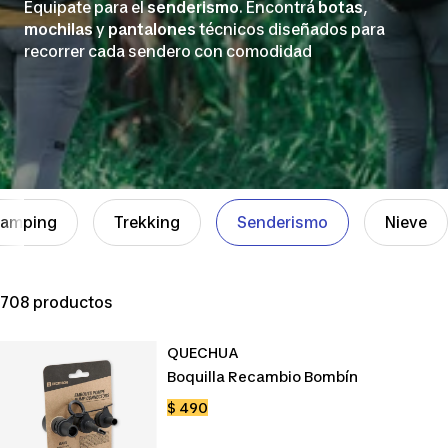
Equipate para el
senderismo
. Encontrá
botas
,
mochilas
y
pantalones
técnicos diseñados para
recorrer cada sendero con comodidad
amping
Trekking
Senderismo
Nieve
708 productos
QUECHUA
Boquilla Recambio Bombín
Precio
$ 490
de