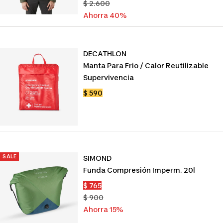
de
Precio
$ 2.600
venta
normal
Ahorra 40%
DECATHLON
Manta Para Frio / Calor Reutilizable
Supervivencia
Precio
$ 590
de
venta
SALE
SIMOND
Funda Compresión Imperm. 20l
Precio
$ 765
de
Precio
$ 900
venta
normal
Ahorra 15%