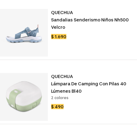
QUECHUA
Sandalias Senderismo Niños Nh500
Velcro
Precio
$ 1.690
de
venta
QUECHUA
Lámpara De Camping Con Pilas 40
Lúmenes Bl40
2 colores
Precio
$ 490
de
venta