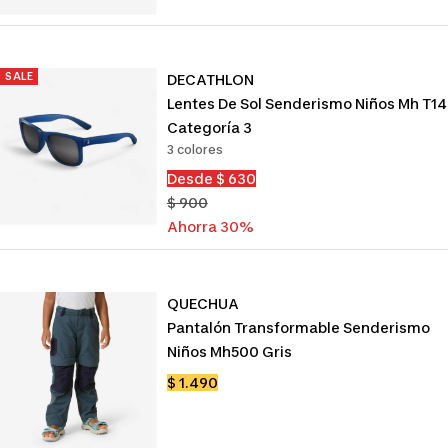
SALE
DECATHLON
Lentes De Sol Senderismo Niños Mh T1
Categoría 3
3 colores
Precio
Desde $ 630
de
Precio
$ 900
venta
normal
Ahorra 30%
QUECHUA
Pantalón Transformable Senderismo
Niños Mh500 Gris
Precio
$ 1.490
de
venta