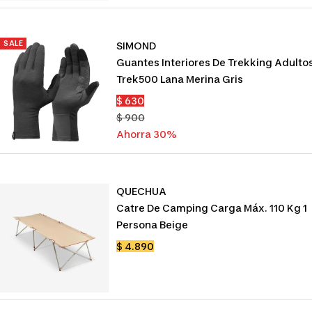
SALE
SIMOND
Guantes Interiores De Trekking Adulto
Trek500 Lana Merina Gris
Precio
$ 630
de
Precio
$ 900
venta
normal
Ahorra 30%
QUECHUA
Catre De Camping Carga Máx. 110 Kg 1
Persona Beige
Precio
$ 4.890
de
venta