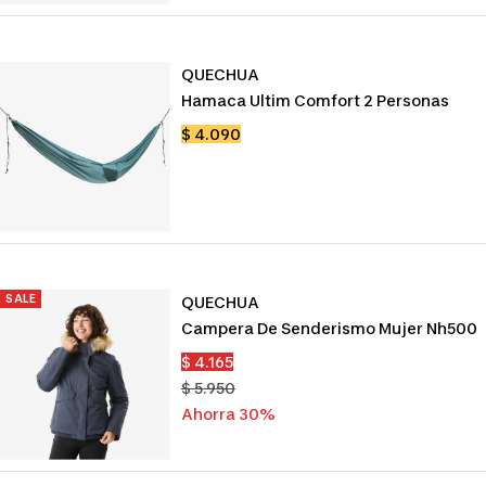
venta
QUECHUA
Hamaca Ultim Comfort 2 Personas
Precio
$ 4.090
de
venta
SALE
QUECHUA
Campera De Senderismo Mujer Nh500
Precio
$ 4.165
de
Precio
$ 5.950
venta
normal
Ahorra 30%