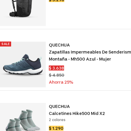
de
venta
SALE
QUECHUA
Zapatillas Impermeables De Senderis
Montaña - Mh500 Azul - Mujer
Precio
$ 3.638
de
Precio
$ 4.850
venta
normal
Ahorra 25%
QUECHUA
Calcetines Hike500 Mid X2
2 colores
Precio
$ 1.290