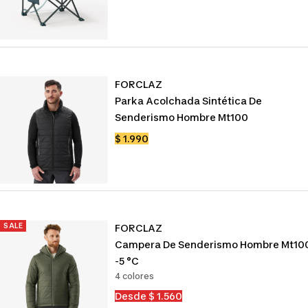
de
venta
FORCLAZ
Parka Acolchada Sintética De
Senderismo Hombre Mt100
Precio
$ 1.990
de
venta
SALE
FORCLAZ
Campera De Senderismo Hombre Mt10
-5 °c
4 colores
Precio
Desde $ 1.560