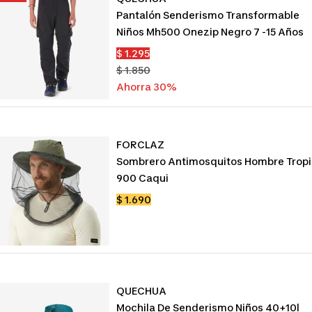
Pantalón Senderismo Transformable
Niños Mh500 Onezip Negro 7 -15 Años
Precio
$ 1.295
de
Precio
$ 1.850
venta
normal
Ahorra 30%
FORCLAZ
Sombrero Antimosquitos Hombre Tropi
900 Caqui
Precio
$ 1.690
de
venta
QUECHUA
Mochila De Senderismo Niños 40+10l