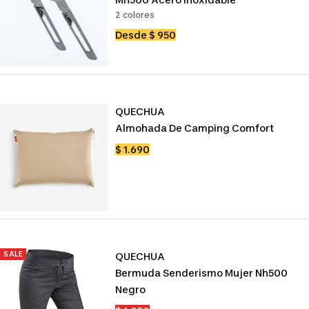
2 colores
Precio
Desde $ 950
de
venta
QUECHUA
Almohada De Camping Comfort
Precio
$ 1.690
de
venta
SALE
QUECHUA
Bermuda Senderismo Mujer Nh500
Negro