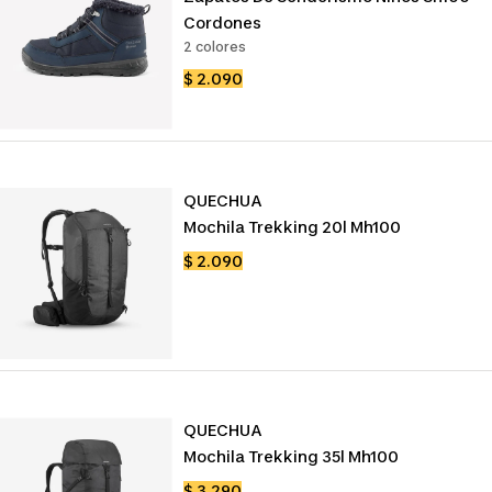
Cordones
2 colores
Precio
$ 2.090
de
venta
QUECHUA
Mochila Trekking 20l Mh100
Precio
$ 2.090
de
venta
QUECHUA
Mochila Trekking 35l Mh100
Precio
$ 3.290