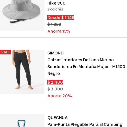
Hike 900
3 colores
Precio
Desde $ 1.148
de
Precio
$ 1.350
venta
normal
Ahorra 15%
SALE
SIMOND
Calzas Interiores De Lana Merino
Senderismo En Montaña Mujer - Mt500
Negro
Precio
$ 2.400
de
Precio
$ 3.000
venta
normal
Ahorra 20%
QUECHUA
Pala-Punta Plegable Para El Camping