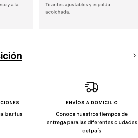
so y a la
Tirantes ajustables y espalda
acolchada.
ición
UCIONES
ENVÍOS A DOMICILIO
alizar tus
Conoce nuestros tiempos de
entrega para las diferentes ciudades
del país