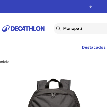
Saltar
Anterior
al
contenido
Decathlon
Uruguay
Destacados
Inicio