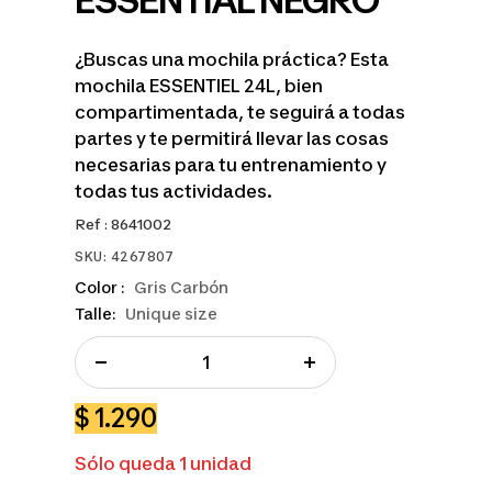
ESSENTIAL NEGRO
¿Buscas una mochila práctica? Esta
mochila ESSENTIEL 24L, bien
compartimentada, te seguirá a todas
partes y te permitirá llevar las cosas
necesarias para tu entrenamiento y
todas tus actividades.
Ref : 8641002
SKU:
4267807
Color :
Gris Carbón
Talle:
Unique size
Decrecer
Aumentar
cantidad
cantidad
Precio
$ 1.290
de
Sólo queda 1 unidad