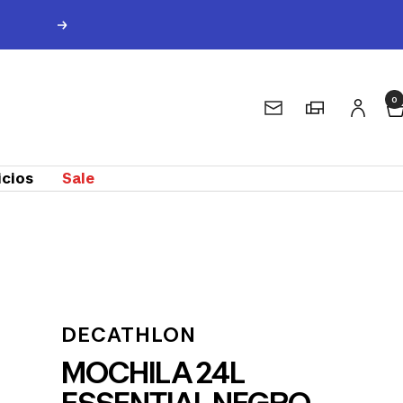
Siguiente
0
Magasins
Contáctanos
icios
Sale
m
DECATHLON
MOCHILA 24L